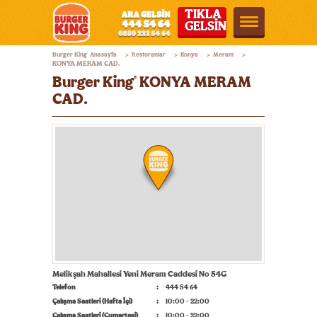
TIKLA
GELSİN
Burger
Burger King
Anasayfa
Restoranlar
Konya
Meram
®
>
>
>
>
King®
KONYA MERAM CAD.
Burger King
KONYA MERAM
®
Türkiye
CAD.
Melikşah Mahallesi Yeni Meram Caddesi No 54G
Telefon
444 54 64
Çalışma Saatleri (Hafta İçi)
10:00 - 22:00
Çalışma Saatleri (Cumartesi)
10:00 - 22:00