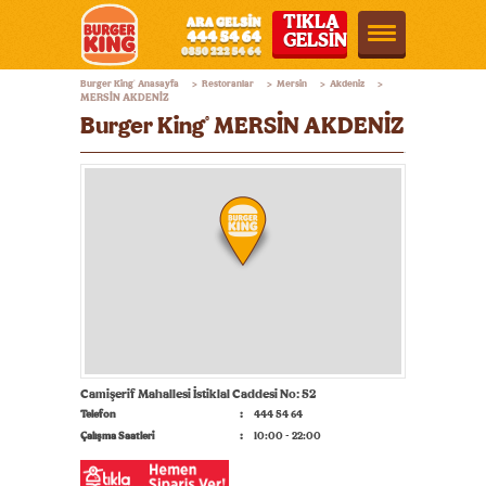
TIKLA
GELSİN
Burger
Burger King
Anasayfa
Restoranlar
Mersin
Akdeniz
®
>
>
>
>
King®
MERSİN AKDENİZ
Burger King
MERSİN AKDENİZ
®
Türkiye
Camişerif Mahallesi İstiklal Caddesi No: 52
Telefon
444 54 64
Çalışma Saatleri
10:00 - 22:00