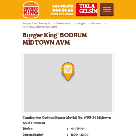
TIKLA
GELSİN
Burger
Burger King
Anasayfa
Restoranlar
Muğla
Bodrum
®
>
>
>
>
King®
BODRUM MİDTOWN AVM
Burger King
BODRUM
®
Türkiye
MİDTOWN AVM
Cumhuriyet Caddesi Kemer Mevkii No: 6/55-56 Midtown
AVM Ortakent
Telefon
444 54 64
Çalışma Saatleri
11:00 - 22:00