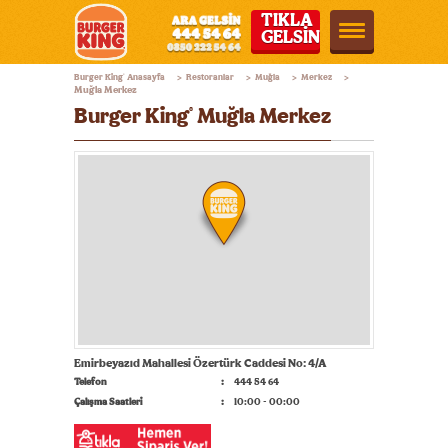
TIKLA
GELSİN
Burger
Burger King
Anasayfa
Restoranlar
Muğla
Merkez
®
>
>
>
>
King®
Muğla Merkez
Burger King
Muğla Merkez
®
Türkiye
Emirbeyazıd Mahallesi Özertürk Caddesi No: 4/A
Telefon
444 54 64
Çalışma Saatleri
10:00 - 00:00