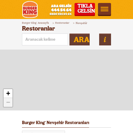
TIKLA
GELSİN
Burger
Burger King
Anasayfa
Restoranlar
Nevşehir
®
>
>
King®
Restoranlar
Türkiye
ARA
+
−
Burger King
Nevşehir Restoranları
®