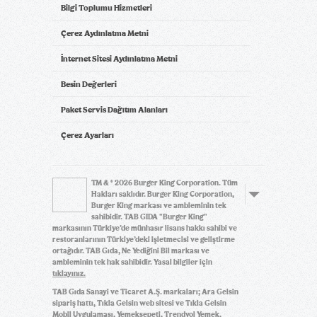
Bilgi Toplumu Hizmetleri
Çerez Aydınlatma Metni
İnternet Sitesi Aydınlatma Metni
Besin Değerleri
Paket Servis Dağıtım Alanları
Çerez Ayarları
TM & © 2026 Burger King Corporation. Tüm
Hakları saklıdır. Burger King Corporation,
Burger King markası ve ambleminin tek
sahibidir. TAB GIDA "Burger King"
markasının Türkiye’de münhasır lisans hakkı sahibi ve
restoranlarının Türkiye’deki işletmecisi ve geliştirme
ortağıdır. TAB Gıda, Ne Yediğini Bil markası ve
ambleminin tek hak sahibidir. Yasal bilgiler için
tıklayınız.
TAB Gıda Sanayi ve Ticaret A.Ş. markaları; Ara Gelsin
sipariş hattı, Tıkla Gelsin web sitesi ve Tıkla Gelsin
Mobil Uygulaması, Yemeksepeti, Trendyol Yemek,