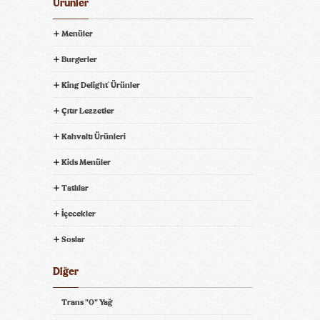
Ürünler
Menüler
Burgerler
King Delight
Ürünler
®
Çıtır Lezzetler
Kahvaltı Ürünleri
Kids Menüler
Tatlılar
İçecekler
Soslar
Diğer
Trans "0" Yağ