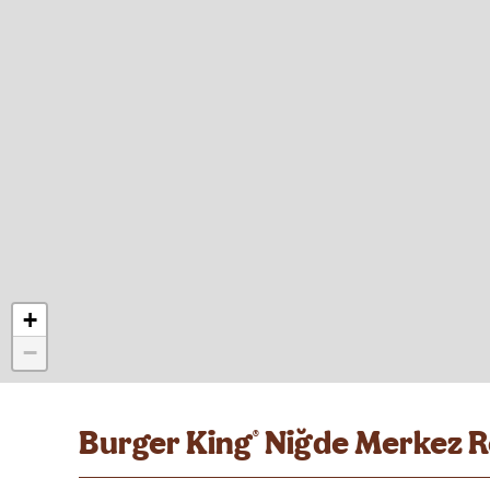
+
−
Burger King
Niğde Merkez R
®