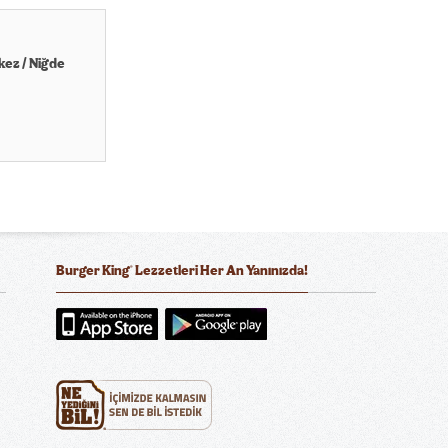
kez / Niğde
®
Burger King
Lezzetleri Her An Yanınızda!