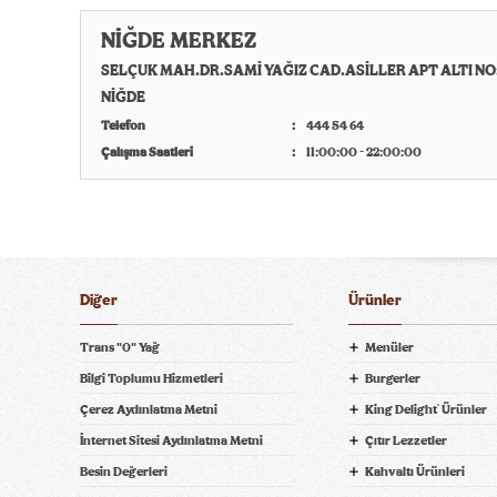
NİĞDE MERKEZ
SELÇUK MAH.DR.SAMİ YAĞIZ CAD.ASİLLER APT ALTI NO:
NİĞDE
Telefon
444 54 64
Çalışma Saatleri
11:00:00 - 22:00:00
Diğer
Ürünler
Trans "0" Yağ
Menüler
Bilgi Toplumu Hizmetleri
Burgerler
Çerez Aydınlatma Metni
King Delight
Ürünler
®
ni Bil
İnternet Sitesi Aydınlatma Metni
Çıtır Lezzetler
Besin Değerleri
Kahvaltı Ürünleri