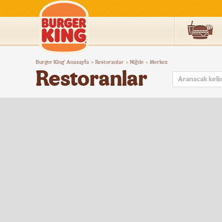
Burger
Burger King
Anasayfa
Restoranlar
Niğde
Merkez
®
>
>
>
King®
Restoranlar
Türkiye