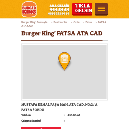
TIKLA
GELSİN
Burger
Burger King
Anasayfa
Restoranlar
Ordu
Fatsa
FATSA
®
>
>
>
>
King®
ATA CAD
Burger King
FATSA ATA CAD
®
Türkiye
MUSTAFA KEMAL PAŞA MAH. ATA CAD. NO:2 / A
FATSA / ORDU
Telefon
444 54 64
Çalışma Saatleri
-