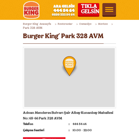
TIKLA
GELSİN
Burger
Burger King
Anasayfa
Restoranlar
Osmaniye
Merkez
®
>
>
>
>
King®
Park 328 AVM
Burger King
Park 328 AVM
®
Türkiye
Adnan Menderes Bulvarı Şair Albay Kunanbay Mahallesi
No: 65-66 Park 328 AVM
Telefon
444 54 64
Çalışma Saatleri
10:00 - 22:00