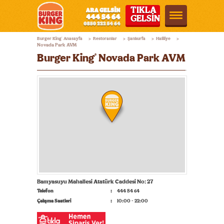
TIKLA
GELSİN
Burger
Burger King
Anasayfa
Restoranlar
Şanlıurfa
Haliliye
®
>
>
>
>
King®
Novada Park AVM
Burger King
Novada Park AVM
®
Türkiye
Bamyasuyu Mahallesi Atatürk Caddesi No: 27
Telefon
444 54 64
Çalışma Saatleri
10:00 - 22:00