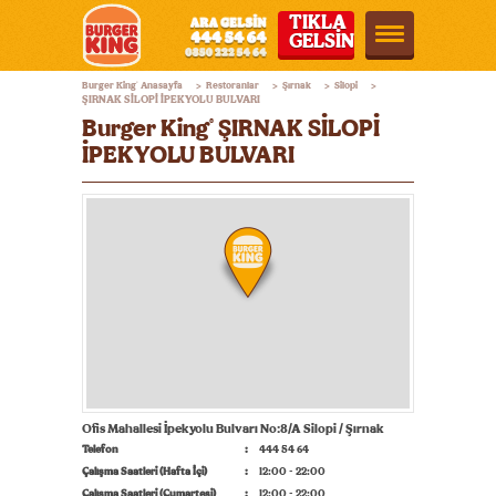
TIKLA
GELSİN
Burger
Burger King
Anasayfa
Restoranlar
Şırnak
Silopi
®
>
>
>
>
King®
ŞIRNAK SİLOPİ İPEKYOLU BULVARI
Burger King
ŞIRNAK SİLOPİ
®
Türkiye
İPEKYOLU BULVARI
Ofis Mahallesi İpekyolu Bulvarı No:8/A Silopi / Şırnak
Telefon
444 54 64
Çalışma Saatleri (Hafta İçi)
12:00 - 22:00
Çalışma Saatleri (Cumartesi)
12:00 - 22:00