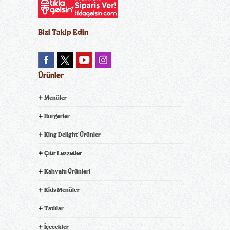
Bizi Takip Edin
Ürünler
Menüler
Burgerler
King Delight
Ürünler
®
Çıtır Lezzetler
Kahvaltı Ürünleri
Kids Menüler
Tatlılar
İçecekler