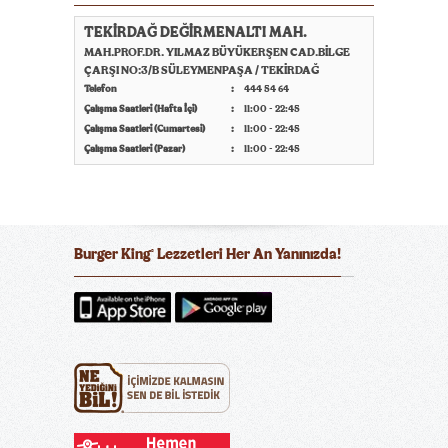
TEKİRDAĞ DEĞİRMENALTI MAH.
MAH.PROF.DR. YILMAZ BÜYÜKERŞEN CAD.BİLGE
ÇARŞI NO:3/B SÜLEYMENPAŞA / TEKİRDAĞ
Telefon
444 54 64
Çalışma Saatleri (Hafta İçi)
11:00 - 22:45
Çalışma Saatleri (Cumartesi)
11:00 - 22:45
Çalışma Saatleri (Pazar)
11:00 - 22:45
Burger King
Lezzetleri Her An Yanınızda!
®