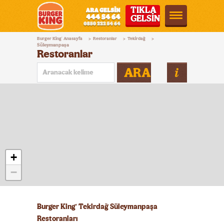
TIKLA
GELSİN
Burger
Burger King
Anasayfa
Restoranlar
Tekirdağ
®
>
>
>
King®
Süleymanpaşa
Restoranlar
Türkiye
ARA
+
−
Burger King
Tekirdağ Süleymanpaşa
®
Restoranları