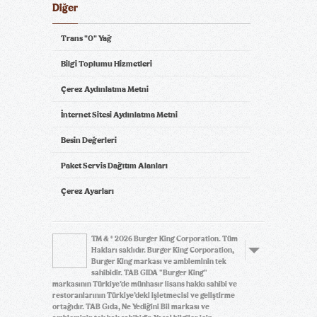
Diğer
Trans "0" Yağ
Bilgi Toplumu Hizmetleri
Çerez Aydınlatma Metni
İnternet Sitesi Aydınlatma Metni
Besin Değerleri
Paket Servis Dağıtım Alanları
Çerez Ayarları
TM & © 2026 Burger King Corporation. Tüm
Hakları saklıdır. Burger King Corporation,
Burger King markası ve ambleminin tek
sahibidir. TAB GIDA "Burger King"
markasının Türkiye’de münhasır lisans hakkı sahibi ve
restoranlarının Türkiye’deki işletmecisi ve geliştirme
ortağıdır. TAB Gıda, Ne Yediğini Bil markası ve