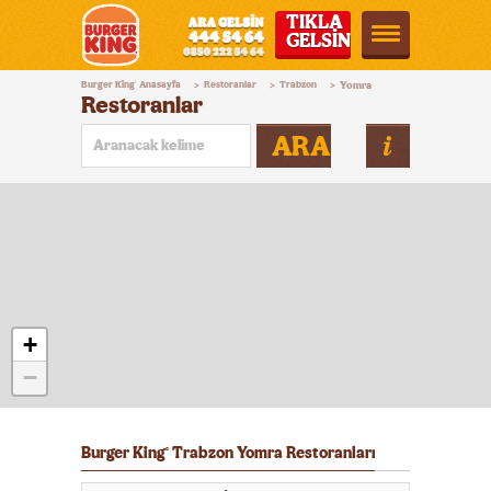
TIKLA
GELSİN
Burger
Burger King
Anasayfa
Restoranlar
Trabzon
Yomra
®
>
>
>
King®
Restoranlar
Türkiye
ARA
+
−
Burger King
Trabzon Yomra Restoranları
®