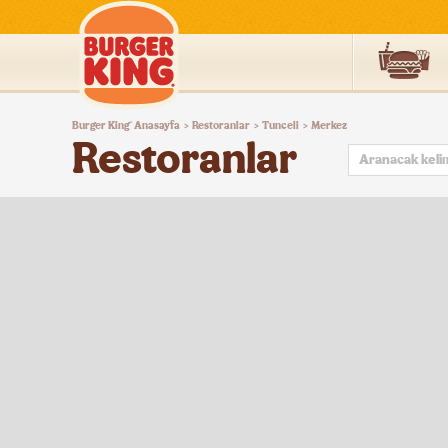
Burger
Burger King
Anasayfa
Restoranlar
Tunceli
Merkez
®
>
>
>
King®
Restoranlar
Türkiye