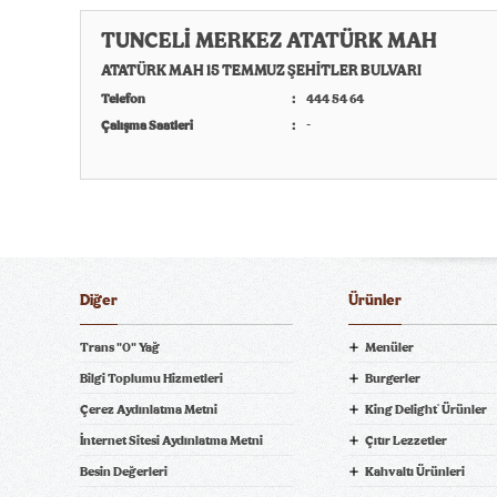
TUNCELİ MERKEZ ATATÜRK MAH
ATATÜRK MAH 15 TEMMUZ ŞEHİTLER BULVARI
Telefon
444 54 64
Çalışma Saatleri
-
Diğer
Ürünler
Trans "0" Yağ
Menüler
Bilgi Toplumu Hizmetleri
Burgerler
Çerez Aydınlatma Metni
King Delight
Ürünler
®
ni Bil
İnternet Sitesi Aydınlatma Metni
Çıtır Lezzetler
Besin Değerleri
Kahvaltı Ürünleri