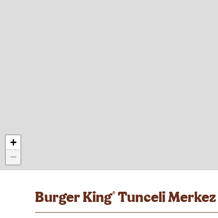
+
−
Burger King
Tunceli Merkez 
®