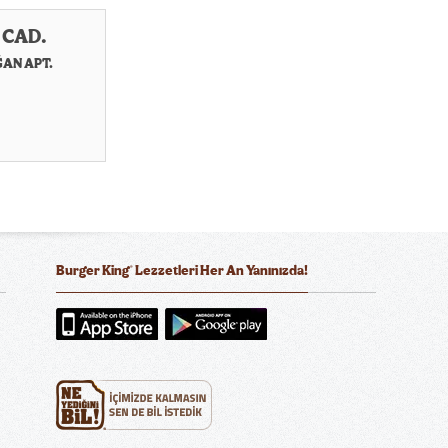
 CAD.
AN APT.
®
Burger King
Lezzetleri Her An Yanınızda!