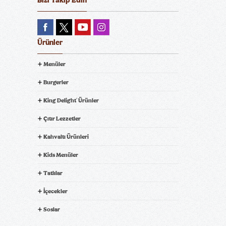
Bizi Takip Edin
Ürünler
Menüler
Burgerler
King Delight
Ürünler
®
Çıtır Lezzetler
Kahvaltı Ürünleri
Kids Menüler
Tatlılar
İçecekler
Soslar