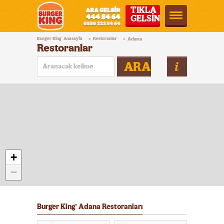
TIKLA
GELSİN
Burger
Burger King
Anasayfa
Restoranlar
Adana
®
>
>
King®
Restoranlar
Türkiye
ARA
+
−
Burger King
Adana Restoranları
®