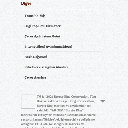
Diğer
Trans "0" Yağ
Bilgi Toplumu Hizmetleri
Çerez Aydınlatma Metni
İnternet Sitesi Aydınlatma Metni
Besin Değerleri
Paket Servis Dağıtım Alanları
Çerez Ayarları
TM & © 2026 Burger King Corporation. Tüm
Hakları saklıdır. Burger King Corporation,
Burger King markası ve ambleminin tek
sahibidir. TAB GIDA "Burger King"
markasının Türkiye’de münhasır lisans hakkı sahibi ve
restoranlarının Türkiye’deki işletmecisi ve geliştirme
ortağıdır. TAB Gıda, Ne Yediğini Bil markası ve