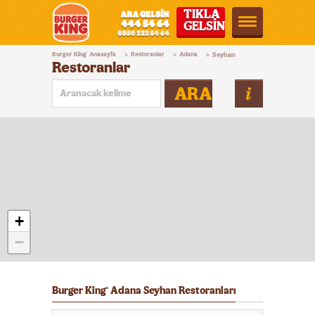
TIKLA
GELSİN
Burger
Burger King
Anasayfa
Restoranlar
Adana
Seyhan
®
>
>
>
King®
Restoranlar
Türkiye
ARA
+
−
Burger King
Adana Seyhan Restoranları
®