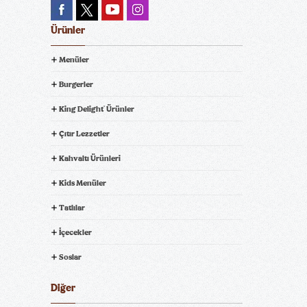
Ürünler
Menüler
Burgerler
King Delight
Ürünler
®
Çıtır Lezzetler
Kahvaltı Ürünleri
Kids Menüler
Tatlılar
İçecekler
Soslar
Diğer