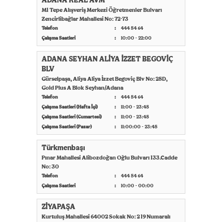
ADANA REAL AVM
M1 Tepe Alışveriş Merkezi Öğretmenler Bulvarı
Zencirlibağlar Mahallesi No: 72-73
Telefon
444 54 64
Çalışma Saatleri
10:00 - 22:00
ADANA SEYHAN ALİYA İZZET BEGOVİÇ
BLV
Gürselpaşa, Aliya Aliya İzzet Begoviç Blv No: 25D,
Gold Plus A Blok Seyhan/Adana
Telefon
444 54 64
Çalışma Saatleri (Hafta İçi)
11:00 - 23:45
Çalışma Saatleri (Cumartesi)
11:00 - 23:45
Çalışma Saatleri (Pazar)
11:00:00 - 23:45
Türkmenbaşı
Pınar Mahallesi Alibozdoğan Oğlu Bulvarı 133.Cadde
No: 30
Telefon
444 54 64
Çalışma Saatleri
10:00 - 00:00
ZİYAPAŞA
Kurtuluş Mahallesi 64002 Sokak No: 2 19 Numaralı