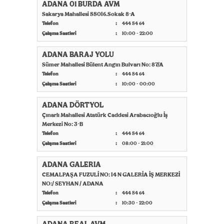
ADANA 01 BURDA AVM
Sakarya Mahallesi 55016.Sokak 8-A
Telefon
444 54 64
Çalışma Saatleri
10:00 - 22:00
ADANA BARAJ YOLU
Sümer Mahallesi Bülent Angın Bulvarı No: 87/A
Telefon
444 54 64
Çalışma Saatleri
10:00 - 00:00
ADANA DÖRTYOL
Çınarlı Mahallesi Atatürk Caddesi Arabacıoğlu İş
Merkezi No: 3-B
Telefon
444 54 64
Çalışma Saatleri
08:00 - 21:00
ADANA GALERIA
CEMALPAŞA FUZULİ NO: 14 N GALERİA İŞ MERKEZİ
NO:/ SEYHAN / ADANA
Telefon
444 54 64
Çalışma Saatleri
10:30 - 22:00