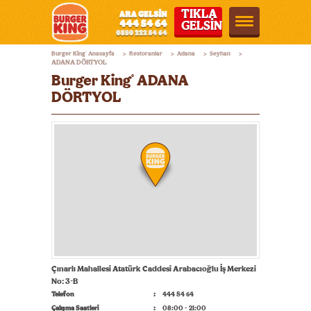
TIKLA
GELSİN
Burger
Burger King
Anasayfa
Restoranlar
Adana
Seyhan
®
>
>
>
>
King®
ADANA DÖRTYOL
Burger King
ADANA
®
Türkiye
DÖRTYOL
Çınarlı Mahallesi Atatürk Caddesi Arabacıoğlu İş Merkezi
No: 3-B
Telefon
444 54 64
Çalışma Saatleri
08:00 - 21:00