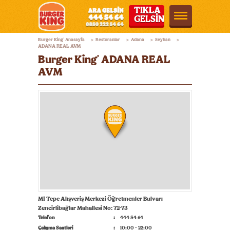
TIKLA
GELSİN
Burger
Burger King
Anasayfa
Restoranlar
Adana
Seyhan
®
>
>
>
>
King®
ADANA REAL AVM
Burger King
ADANA REAL
®
Türkiye
AVM
M1 Tepe Alışveriş Merkezi Öğretmenler Bulvarı
Zencirlibağlar Mahallesi No: 72-73
Telefon
444 54 64
Çalışma Saatleri
10:00 - 22:00