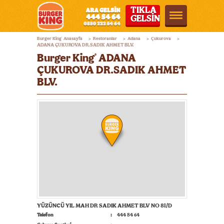
TIKLA
GELSİN
Burger
Burger King
Anasayfa
Restoranlar
Adana
Çukurova
®
>
>
>
>
King®
ADANA ÇUKUROVA DR.SADIK AHMET BLV.
Burger King
ADANA
®
Türkiye
ÇUKUROVA DR.SADIK AHMET
BLV.
YÜZÜNCÜ YIL MAH DR SADIK AHMET BLV NO 81/D
Telefon
444 54 64