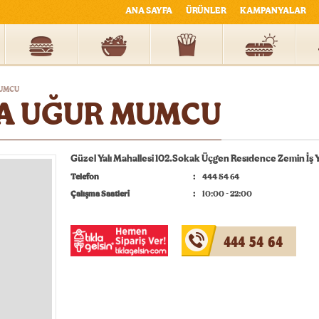
ANA SAYFA
ÜRÜNLER
KAMPANYALAR
UMCU
A UĞUR MUMCU
Güzel Yalı Mahallesi 102.Sokak Üçgen Resıdence Zemin İş
Telefon
444 54 64
Çalışma Saatleri
10:00 - 22:00
444 54 64