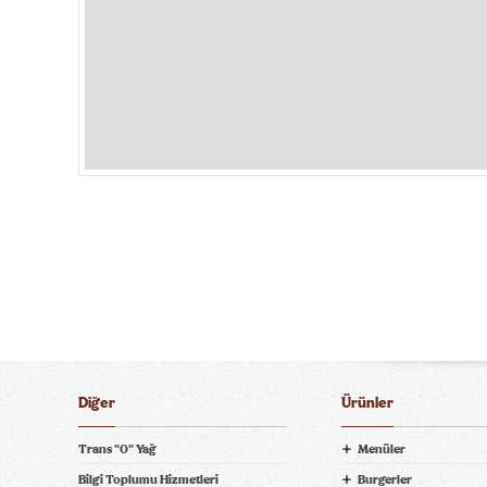
Diğer
Ürünler
Trans "0" Yağ
Menüler
Bilgi Toplumu Hizmetleri
Burgerler