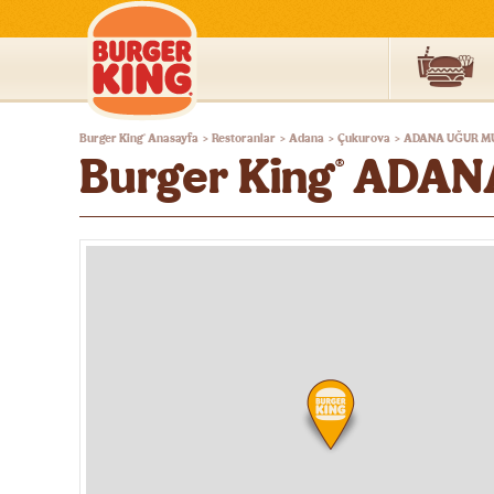
Burger
Burger King
Anasayfa
Restoranlar
Adana
Çukurova
ADANA UĞUR M
®
>
>
>
>
King®
Burger King
ADAN
®
Türkiye