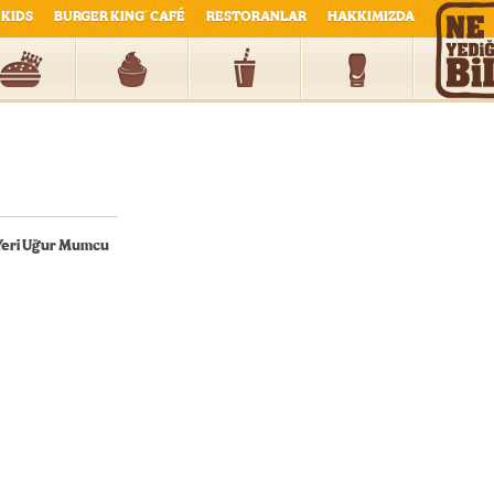
KIDS
BURGER KING
CAFÉ
RESTORANLAR
HAKKIMIZDA
®
 Yeri Uğur Mumcu