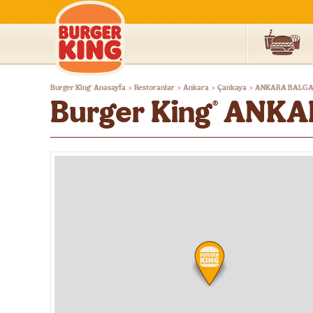
Burger
Burger King
Anasayfa
Restoranlar
Ankara
Çankaya
ANKARA BALG
®
>
>
>
>
King®
Burger King
ANKA
®
Türkiye