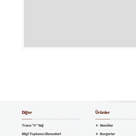
Diğer
Ürünler
Trans "0" Yağ
Menüler
Bilgi Toplumu Hizmetleri
Burgerler