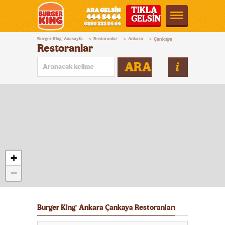
TIKLA
GELSİN
Burger
Burger King
Anasayfa
Restoranlar
Ankara
Çankaya
®
>
>
>
King®
Restoranlar
Türkiye
ARA
+
−
Burger King
Ankara Çankaya Restoranları
®