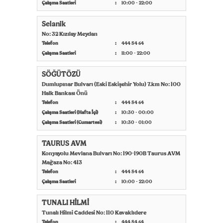
Çalışma Saatleri
10:00 - 22:00
Selanik
No: 32 Kızılay Meydan
Telefon
444 54 64
Çalışma Saatleri
11:00 - 22:00
SÖĞÜTÖZÜ
Dumlupınar Bulvarı (Eski Eskişehir Yolu) 7.km No: 100
Halk Bankası Önü
Telefon
444 54 64
Çalışma Saatleri (Hafta İçi)
10:30 - 00:00
Çalışma Saatleri (Cumartesi)
10:30 - 01:00
TAURUS AVM
Konyayolu Mevlana Bulvarı No: 190-190B Taurus AVM
Mağaza No: 413
Telefon
444 54 64
Çalışma Saatleri
10:00 - 22:00
TUNALI HİLMİ
Tunalı Hilmi Caddesi No: 110 Kavaklıdere
Telefon
444 54 64