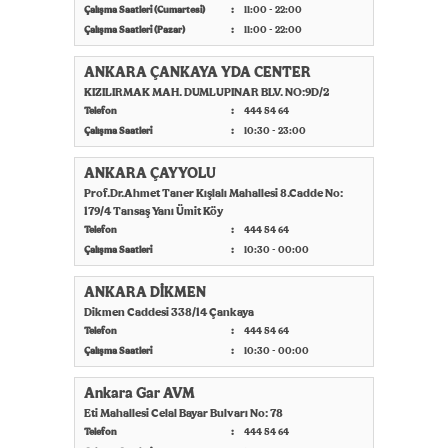
Çalışma Saatleri (Cumartesi)
11:00 - 22:00
Çalışma Saatleri (Pazar)
11:00 - 22:00
ANKARA ÇANKAYA YDA CENTER
KIZILIRMAK MAH. DUMLUPINAR BLV. NO:9D/2
Telefon
444 54 64
Çalışma Saatleri
10:30 - 23:00
ANKARA ÇAYYOLU
Prof.Dr.Ahmet Taner Kışlalı Mahallesi 8.Cadde No:
179/4 Tansaş Yanı Ümit Köy
Telefon
444 54 64
Çalışma Saatleri
10:30 - 00:00
ANKARA DİKMEN
Dikmen Caddesi 338/14 Çankaya
Telefon
444 54 64
Çalışma Saatleri
10:30 - 00:00
Ankara Gar AVM
Eti Mahallesi Celal Bayar Bulvarı No: 78
Telefon
444 54 64