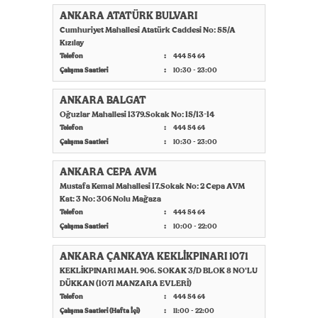
ANKARA ATATÜRK BULVARI
Cumhuriyet Mahallesi Atatürk Caddesi No: 55/A
Kızılay
Telefon
444 54 64
Çalışma Saatleri
10:30 - 23:00
ANKARA BALGAT
Oğuzlar Mahallesi 1379.Sokak No: 15/13-14
Telefon
444 54 64
Çalışma Saatleri
10:30 - 23:00
ANKARA CEPA AVM
Mustafa Kemal Mahallesi 17.Sokak No: 2 Cepa AVM
Kat: 3 No: 306 Nolu Mağaza
Telefon
444 54 64
Çalışma Saatleri
10:00 - 22:00
ANKARA ÇANKAYA KEKLİKPINARI 1071
KEKLİKPINARI MAH. 906. SOKAK 3/D BLOK 8 NO'LU
DÜKKAN (1071 MANZARA EVLERİ)
Telefon
444 54 64
Çalışma Saatleri (Hafta İçi)
11:00 - 22:00