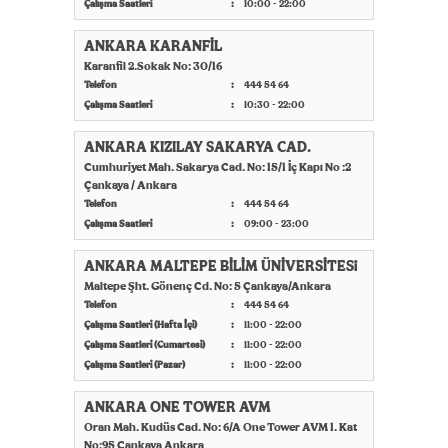
Çalışma Saatleri
10:00 - 22:00
ANKARA KARANFİL
Karanfil 2.Sokak No: 30/16
Telefon
444 54 64
Çalışma Saatleri
10:30 - 22:00
ANKARA KIZILAY SAKARYA CAD.
Cumhuriyet Mah. Sakarya Cad. No: 15/1 İç Kapı No :2
Çankaya / Ankara
Telefon
444 54 64
Çalışma Saatleri
09:00 - 23:00
ANKARA MALTEPE BİLİM ÜNİVERSİTESi
Maltepe Şht. Gönenç Cd. No: 5 Çankaya/Ankara
Telefon
444 54 64
Çalışma Saatleri (Hafta İçi)
11:00 - 22:00
Çalışma Saatleri (Cumartesi)
11:00 - 22:00
Çalışma Saatleri (Pazar)
11:00 - 22:00
ANKARA ONE TOWER AVM
Oran Mah. Kudüs Cad. No: 6/A One Tower AVM 1. Kat
No:95 Çankaya Ankara