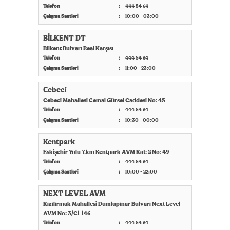
Telefon
444 54 64
Çalışma Saatleri
10:00 - 03:00
BİLKENT DT
Bilkent Bulvarı Real Karşısı
Telefon
444 54 64
Çalışma Saatleri
11:00 - 23:00
Cebeci
Cebeci Mahallesi Cemal Gürsel Caddesi No: 45
Telefon
444 54 64
Çalışma Saatleri
10:30 - 00:00
Kentpark
Eskişehir Yolu 7.km Kentpark AVM Kat: 2 No: 49
Telefon
444 54 64
Çalışma Saatleri
10:00 - 22:00
NEXT LEVEL AVM
Kızılırmak Mahallesi Dumlupınar Bulvarı Next Level
AVM No: 3/C1-146
Telefon
444 54 64