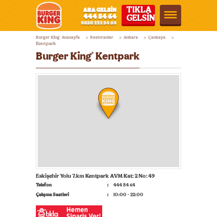
TIKLA
GELSİN
Burger
Burger King
Anasayfa
Restoranlar
Ankara
Çankaya
®
>
>
>
>
King®
Kentpark
Burger King
Kentpark
®
Türkiye
Eskişehir Yolu 7.km Kentpark AVM Kat: 2 No: 49
Telefon
444 54 64
Çalışma Saatleri
10:00 - 22:00