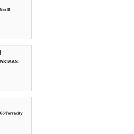
No: 15
İ
PARTMANI
055 Terracity