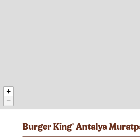
+
−
Burger King
Antalya Muratpa
®