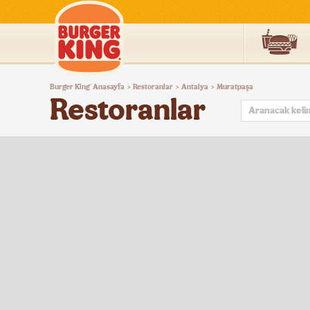
Burger
Burger King
Anasayfa
Restoranlar
Antalya
Muratpaşa
®
>
>
>
King®
Restoranlar
Türkiye