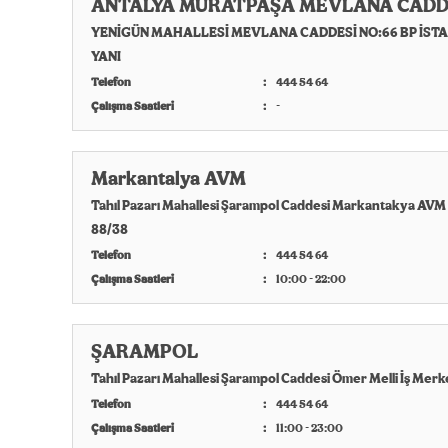
ANTALYA MURATPAŞA MEVLANA CADD
YENİGÜN MAHALLESİ MEVLANA CADDESİ NO:66 BP İST
YANI
Telefon
444 54 64
Çalışma Saatleri
-
Markantalya AVM
Tahıl Pazarı Mahallesi Şarampol Caddesi Markantakya AVM 
88/38
Telefon
444 54 64
Çalışma Saatleri
10:00 - 22:00
ŞARAMPOL
Tahıl Pazarı Mahallesi Şarampol Caddesi Ömer Melli İş Merke
Telefon
444 54 64
Çalışma Saatleri
11:00 - 23:00