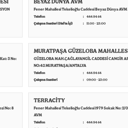
ESİ
BEYAZ DÜNYA AVM
ASYON
Fener Mahallesi Tekelioğlu Caddesi Beyaz Dünya AVM 
Telefon
444 54 64
Çalışma Saatleri (Hafta İçi)
11:00 - 23:00
MURATPAŞA GÜZELOBA MAHALLES
Kat: 3 No:
GÜZELOBA MAH.ÇAĞLAYANGİL CADDESİ CANGİR A
NO:42 MURATPAŞA/ANTALYA
Telefon
444 54 64
Çalışma Saatleri
09:00 - 23:00
TERRACİTY
zi No: 8
Fener Mahallesi Tekelioğlu Caddesi 1979 Sokak No: 2/
AVM
Telefon
444 54 64