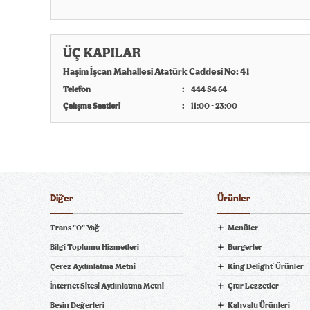
ÜÇ KAPILAR
Haşim İşcan Mahallesi Atatürk Caddesi No: 41
Telefon
444 54 64
Çalışma Saatleri
11:00 - 23:00
Diğer
Ürünler
Trans "0" Yağ
Menüler
Bilgi Toplumu Hizmetleri
Burgerler
Çerez Aydınlatma Metni
King Delight
Ürünler
®
ni Bil
İnternet Sitesi Aydınlatma Metni
Çıtır Lezzetler
Besin Değerleri
Kahvaltı Ürünleri