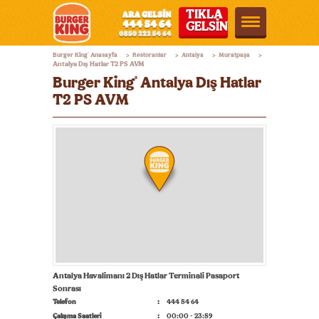
TIKLA
GELSİN
Burger
Burger King
Anasayfa
Restoranlar
Antalya
Muratpaşa
®
>
>
>
>
King®
Antalya Dış Hatlar T2 PS AVM
Burger King
Antalya Dış Hatlar
®
Türkiye
T2 PS AVM
Antalya Havalimanı 2 Dış Hatlar Terminali Pasaport
Sonrası
Telefon
444 54 64
Çalışma Saatleri
00:00 - 23:59