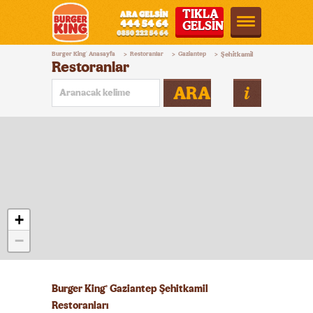
TIKLA
GELSİN
Burger
Burger King
Anasayfa
Restoranlar
Gaziantep
Şehitkamil
®
>
>
>
King®
Restoranlar
Türkiye
ARA
+
−
Burger King
Gaziantep Şehitkamil
®
Restoranları