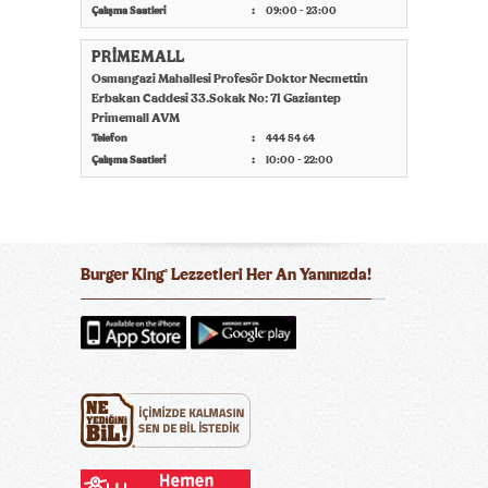
Çalışma Saatleri
09:00 - 23:00
PRİMEMALL
Osmangazi Mahallesi Profesör Doktor Necmettin
Erbakan Caddesi 33.Sokak No: 71 Gaziantep
Primemall AVM
Telefon
444 54 64
Çalışma Saatleri
10:00 - 22:00
Burger King
Lezzetleri Her An Yanınızda!
®