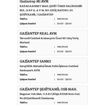
Gaziantep M1 AVM
KARACAAHMET MAH. ŞEHİT ÖMER HALİSDEMİR
BUL. A N P A. A V M. NO: 129 İÇ KAPI NO: 30
ŞEHİTKAMİL / GAZİANTEP
Telefon
444 54 64
Çalışma Saatleri
10:00 - 22:00
GAZİANTEP REAL AVM
Yavuzeli Caddesi Arabanyolu Üzeri M-1 Alış Veriş
Merkezi
Telefon
444 54 64
Çalışma Saatleri
10:00 - 22:00
GAZİANTEP SANKO
Sarıgüllük Mahallesi İshak Rafet İşitmen Caddesi
Sankopark AVM
Telefon
444 54 64
Çalışma Saatleri
10:00 - 22:00
GAZİANTEP ŞEHİTKAMİL OSB MAH.
Başpınar Osb Mah. O.S.B 3.Bölge 83325 Nolu Cad.
No:22 Şehitkamil /Gaziantep
Telefon
444 54 64