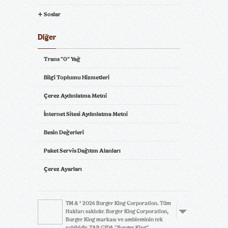
Soslar
Diğer
Trans "0" Yağ
Bilgi Toplumu Hizmetleri
Çerez Aydınlatma Metni
İnternet Sitesi Aydınlatma Metni
Besin Değerleri
Paket Servis Dağıtım Alanları
Çerez Ayarları
TM & © 2026 Burger King Corporation. Tüm
Hakları saklıdır. Burger King Corporation,
Burger King markası ve ambleminin tek
sahibidir. TAB GIDA "Burger King"