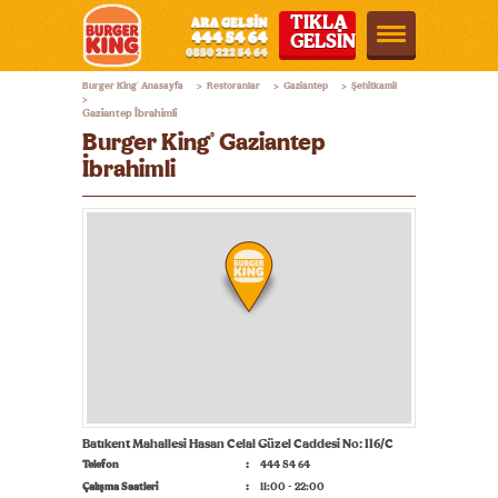
TIKLA
GELSİN
Burger
Burger King
Anasayfa
Restoranlar
Gaziantep
Şehitkamil
®
>
>
>
King®
>
Gaziantep İbrahimli
Türkiye
Burger King
Gaziantep
®
İbrahimli
Batıkent Mahallesi Hasan Celal Güzel Caddesi No: 116/C
Telefon
444 54 64
Çalışma Saatleri
11:00 - 22:00