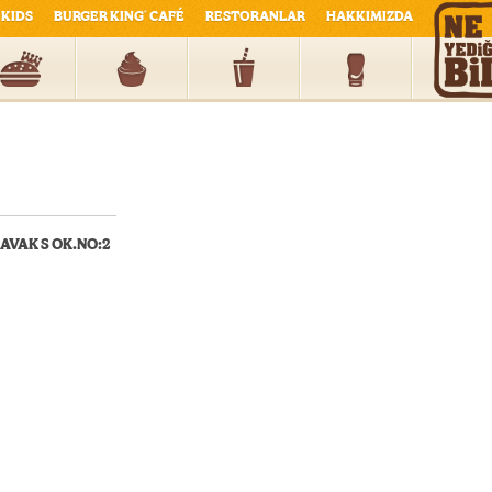
KIDS
BURGER KING
CAFÉ
RESTORANLAR
HAKKIMIZDA
®
VAK S OK.NO:2