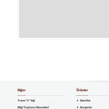
Diğer
Ürünler
Trans "0" Yağ
Menüler
Bilgi Toplumu Hizmetleri
Burgerler