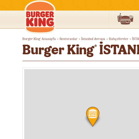
Burger
Burger King
Anasayfa
Restoranlar
İstanbul Avrupa
Bahçelievler
İST
®
>
>
>
>
King®
Burger King
İSTAN
®
Türkiye