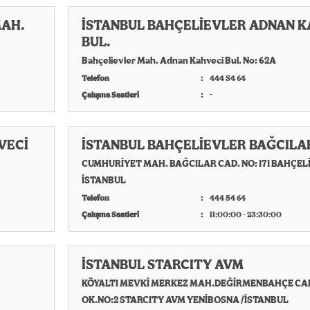
MAH.
İSTANBUL BAHÇELİEVLER ADNAN K
BUL.
Bahçelievler Mah. Adnan Kahveci Bul. No: 62A
Telefon
444 54 64
Çalışma Saatleri
-
VECİ
İSTANBUL BAHÇELİEVLER BAĞCILA
CUMHURİYET MAH. BAĞCILAR CAD. NO: 171 BAHÇELİ
İSTANBUL
Telefon
444 54 64
Çalışma Saatleri
11:00:00 - 23:30:00
İSTANBUL STARCITY AVM
KÖYALTI MEVKİ MERKEZ MAH.DEĞİRMENBAHÇE CA
OK.NO:2 STARCITY AVM YENİBOSNA /İSTANBUL