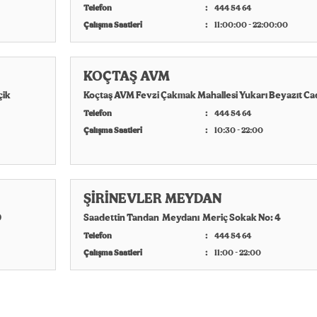
Telefon
444 54 64
Çalışma Saatleri
11:00:00 - 22:00:00
KOÇTAŞ AVM
çik
Koçtaş AVM Fevzi Çakmak Mahallesi Yukarı Beyazıt Cad
Telefon
444 54 64
Çalışma Saatleri
10:30 - 22:00
ŞİRİNEVLER MEYDAN
0
Saadettin Tandan Meydanı Meriç Sokak No: 4
Telefon
444 54 64
Çalışma Saatleri
11:00 - 22:00