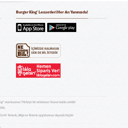
®
Burger King
Lezzetleri Her An Yanınızda!
ng" markasının Türkiye’de münhasır lisans hakkı sahibi
ınız.
, Getir Yemek, Migros Yemek uygulaması dışında hiçbir
)