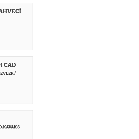
AHVECİ
R CAD
EVLER /
D.KAVAK S