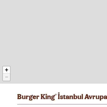
+
−
Burger King
İstanbul Avrupa
®