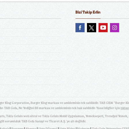
Bizi Takip Edin
ger King Corporation, Burger King markası ve ambleminin tek sahibidir. TAB GIDA "Burger Ki
ır. TAB Gıda, Ne Yediğini Bil markası ve ambleminin tek hak sahibidir. Yasal bilgiler için
tıklay
hattı, Tıkla Gelsin web sitesi ve Tıkla Gelsin Mobil Uygulaması, Yemeksepeti, Trendyol Yemek
gili sorumluluk TAB Gıda Sanayi ve Ticaret A.Ş.'ye ait değildir.
Arby's
|
Popeyes
|
Sbarro
|
Usta Dönerci
|
Usta Pideci
|
Subway
|
Tab Gıda Yatırımları (TFI