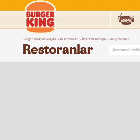
Burger
Burger King
Anasayfa
Restoranlar
İstanbul Avrupa
Bahçelievler
®
>
>
>
King®
Restoranlar
Türkiye