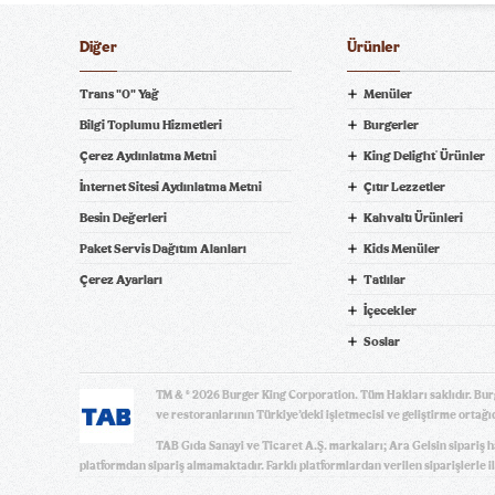
Diğer
Ürünler
Trans "0" Yağ
Menüler
Bilgi Toplumu Hizmetleri
Burgerler
Çerez Aydınlatma Metni
King Delight
Ürünler
®
ni Bil
İnternet Sitesi Aydınlatma Metni
Çıtır Lezzetler
Besin Değerleri
Kahvaltı Ürünleri
Paket Servis Dağıtım Alanları
Kids Menüler
pariş Ver! tiklagelsin.com
Çerez Ayarları
Tatlılar
İçecekler
Soslar
TM & © 2026 Burger King Corporation. Tüm Hakları saklıdır. Bur
ve restoranlarının Türkiye’deki işletmecisi ve geliştirme ortağıd
TAB Gıda Sanayi ve Ticaret A.Ş. markaları; Ara Gelsin sipariş 
platformdan sipariş almamaktadır. Farklı platformlardan verilen siparişlerle il