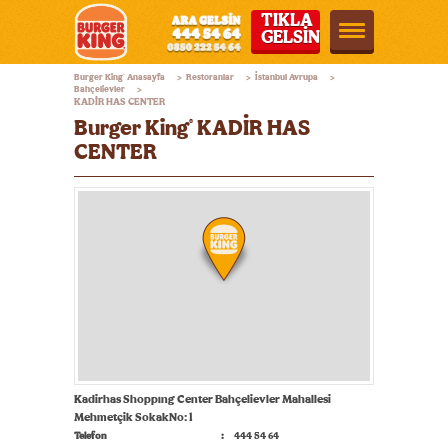
TIKLA
GELSİN
Burger
Burger King
Anasayfa
Restoranlar
İstanbul Avrupa
®
>
>
>
King®
Bahçelievler
>
KADİR HAS CENTER
Türkiye
Burger King
KADİR HAS
®
CENTER
Kadirhas Shoppıng Center Bahçelievler Mahallesi
Mehmetçik SokakNo: 1
Telefon
444 54 64