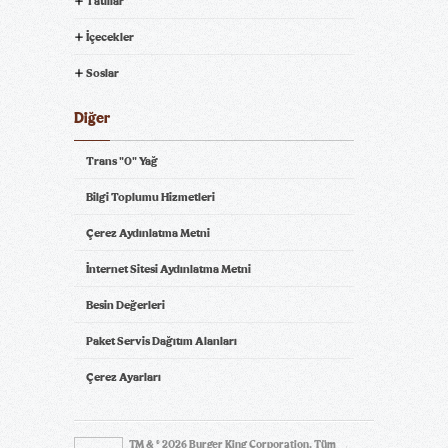
Tatlılar
İçecekler
Soslar
Diğer
Trans "0" Yağ
Bilgi Toplumu Hizmetleri
Çerez Aydınlatma Metni
İnternet Sitesi Aydınlatma Metni
Besin Değerleri
Paket Servis Dağıtım Alanları
Çerez Ayarları
TM & © 2026 Burger King Corporation. Tüm