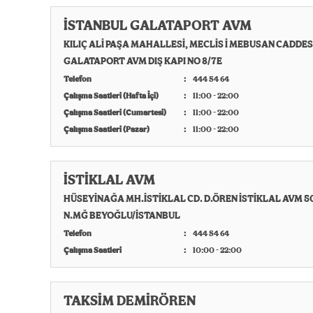
İSTANBUL GALATAPORT AVM
KILIÇ ALİ PAŞA MAHALLESİ, MECLİS İ MEBUSAN CADDES
GALATAPORT AVM DIŞ KAPI NO 8/7E
Telefon
444 54 64
Çalışma Saatleri (Hafta İçi)
11:00 - 22:00
Çalışma Saatleri (Cumartesi)
11:00 - 22:00
Çalışma Saatleri (Pazar)
11:00 - 22:00
İSTİKLAL AVM
HÜSEYİNAĞA MH.İSTİKLAL CD. D.ÖREN İSTİKLAL AVM 5
N.MĞ BEYOĞLU/İSTANBUL
Telefon
444 54 64
Çalışma Saatleri
10:00 - 22:00
TAKSİM DEMİRÖREN