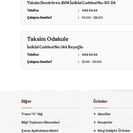
Taksim Demirören AVM İstiklal Caddesi No: 50-54
Telefon
444 54 64
Çalışma Saatleri
10:00 - 22:00
Taksim Odakule
İstiklal Caddesi No: 146 Beyoğlu
Telefon
444 54 64
Çalışma Saatleri
11:00 - 01:00
Diğer
Ürünler
Trans "0" Yağ
Menüler
Bilgi Toplumu Hizmetleri
Burgerler
Çerez Aydınlatma Metni
King Delight
Ürünler
®