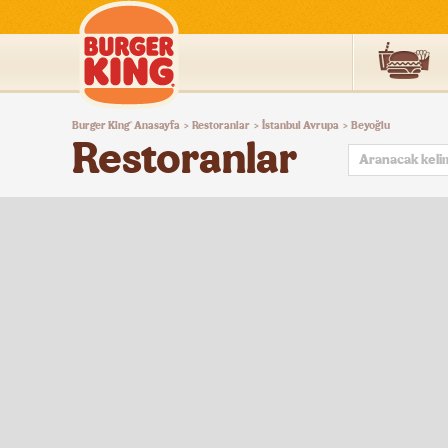
Burger
Burger King
Anasayfa
Restoranlar
İstanbul Avrupa
Beyoğlu
®
>
>
>
King®
Restoranlar
Türkiye