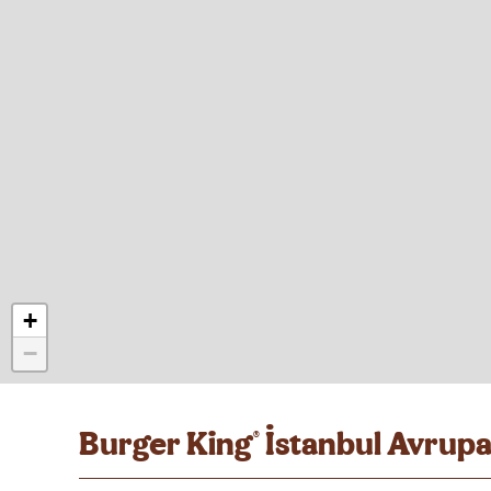
+
−
Burger King
İstanbul Avrupa
®