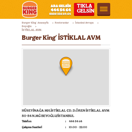
TIKLA
GELSİN
Burger
Burger King
Anasayfa
Restoranlar
İstanbul Avrupa
®
>
>
>
King®
Beyoğlu
>
İSTİKLAL AVM
Türkiye
Burger King
İSTİKLAL AVM
®
HÜSEYİNAĞA MH.İSTİKLAL CD. D.ÖREN İSTİKLAL AVM
50-54 N.MĞ BEYOĞLU/İSTANBUL
Telefon
444 54 64
Çalışma Saatleri
10:00 - 22:00