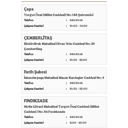
Çapa
Turgut Özal (Millet Caddesi) No: 145 Şehremini
Telefon
444 54 64
Çalışma Saatleri
10:00 - 01:00
ÇEMBERLİTAŞ
Binbirdirek Mahallesi Divan Yolu Caddesi No: 29
Çemberlitaş
Telefon
444 54 64
Çalışma Saatleri
10:30 - 22:00
Fatih Şubesi
İskenderpaşa Mahallesi Macar Kardeşler Caddesi No: 9
Telefon
444 54 64
Çalışma Saatleri
10:30 - 23:00
FINDIKZADE
Molla Gürani Mahallesi Turgut Özal Caddesi (Millet
Caddesi ) No: 56 Fındıkzade
Telefon
444 54 64
Çalışma Saatleri
11:00 - 23:00