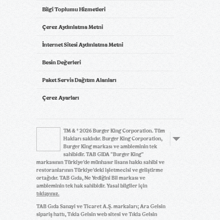
Bilgi Toplumu Hizmetleri
Çerez Aydınlatma Metni
İnternet Sitesi Aydınlatma Metni
Besin Değerleri
Paket Servis Dağıtım Alanları
Çerez Ayarları
TM & © 2026 Burger King Corporation. Tüm
Hakları saklıdır. Burger King Corporation,
Burger King markası ve ambleminin tek
sahibidir. TAB GIDA "Burger King"
markasının Türkiye’de münhasır lisans hakkı sahibi ve
restoranlarının Türkiye’deki işletmecisi ve geliştirme
ortağıdır. TAB Gıda, Ne Yediğini Bil markası ve
ambleminin tek hak sahibidir. Yasal bilgiler için
tıklayınız.
TAB Gıda Sanayi ve Ticaret A.Ş. markaları; Ara Gelsin
sipariş hattı, Tıkla Gelsin web sitesi ve Tıkla Gelsin