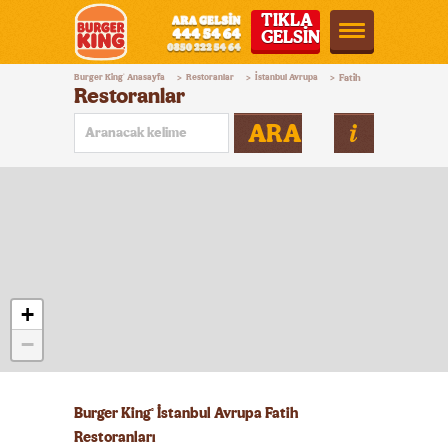
TIKLA
GELSİN
Burger
Burger King
Anasayfa
Restoranlar
İstanbul Avrupa
Fatih
®
>
>
>
King®
Restoranlar
Türkiye
ARA
+
−
Burger King
İstanbul Avrupa Fatih
®
Restoranları