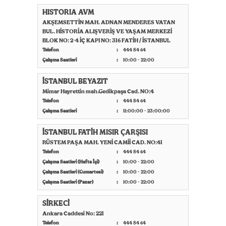
HISTORIA AVM
AKŞEMSETTİN MAH. ADNAN MENDERES VATAN
BUL. HİSTORİA ALIŞVERİŞ VE YAŞAM MERKEZİ
BLOK NO: 2-4 İÇ KAPI NO: 316 FATİH / İSTANBUL
Telefon
444 54 64
Çalışma Saatleri
10:00 - 22:00
İSTANBUL BEYAZIT
Mimar Hayrettin mah.Gedikpaşa Cad. NO:4
Telefon
444 54 64
Çalışma Saatleri
11:00:00 - 23:00:00
İSTANBUL FATİH MISIR ÇARŞISI
RÜSTEM PAŞA MAH. YENİ CAMİİ CAD. NO:41
Telefon
444 54 64
Çalışma Saatleri (Hafta İçi)
10:00 - 22:00
Çalışma Saatleri (Cumartesi)
10:00 - 22:00
Çalışma Saatleri (Pazar)
10:00 - 22:00
SİRKECİ
Ankara Caddesi No: 221
Telefon
444 54 64