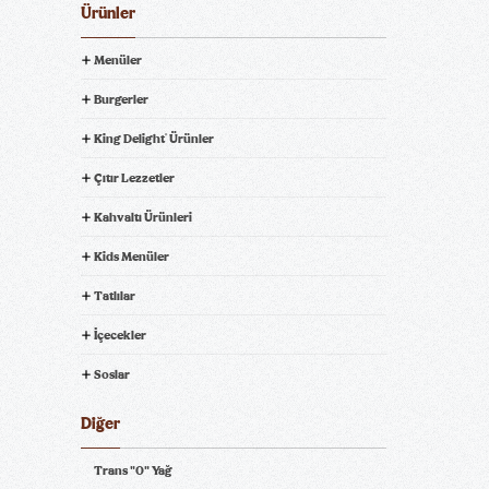
Ürünler
Menüler
Burgerler
King Delight
Ürünler
®
Çıtır Lezzetler
Kahvaltı Ürünleri
Kids Menüler
Tatlılar
İçecekler
Soslar
Diğer
Trans "0" Yağ