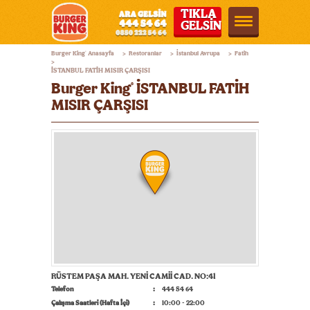
TIKLA
GELSİN
Burger
Burger King
Anasayfa
Restoranlar
İstanbul Avrupa
Fatih
®
>
>
>
King®
>
İSTANBUL FATİH MISIR ÇARŞISI
Türkiye
Burger King
İSTANBUL FATİH
®
MISIR ÇARŞISI
RÜSTEM PAŞA MAH. YENİ CAMİİ CAD. NO:41
Telefon
444 54 64
Çalışma Saatleri (Hafta İçi)
10:00 - 22:00