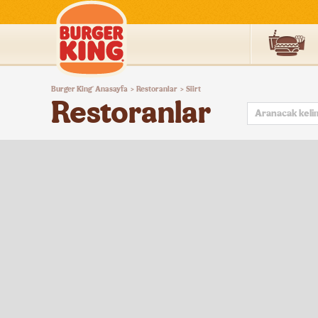
Burger
Burger King
Anasayfa
Restoranlar
Siirt
®
>
>
King®
Restoranlar
Türkiye