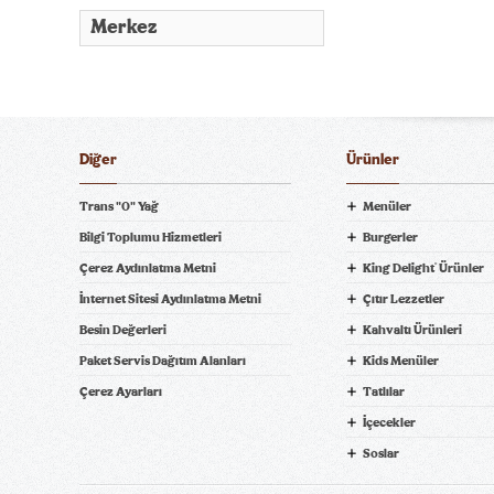
Merkez
Diğer
Ürünler
Trans "0" Yağ
Menüler
Bilgi Toplumu Hizmetleri
Burgerler
Çerez Aydınlatma Metni
King Delight
Ürünler
®
ni Bil
İnternet Sitesi Aydınlatma Metni
Çıtır Lezzetler
Besin Değerleri
Kahvaltı Ürünleri
Paket Servis Dağıtım Alanları
Kids Menüler
pariş Ver! tiklagelsin.com
Çerez Ayarları
Tatlılar
İçecekler
Soslar