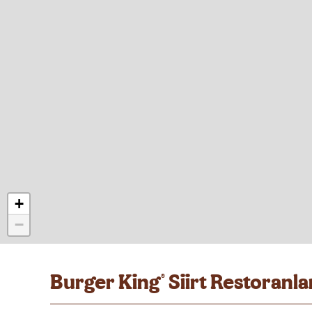
+
−
Burger King
Siirt Restoranla
®