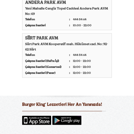
ANDERA PARK AVM
Yeni Mahalle Cengiz Topel Caddesi Andera Park AVM
No: 69
Telefon
444 54 64
Çalışma Saatleri
10:00 - 22:00
SİİRT PARK AVM
Siirt Park AVM Kooperatif mah. Hükümet cad. No: 92-
62 Siirt
Telefon
444 54 64
Çalışma Saatleri (Hafta İçi)
12:00 - 22:00
Çalışma Saatleri (Cumartesi)
12:00 - 22:00
Çalışma Saatleri (Pazar)
12:00 - 22:00
Burger King
Lezzetleri Her An Yanınızda!
®