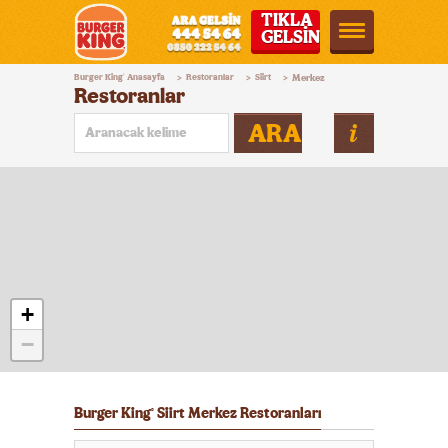
TIKLA
GELSİN
Burger
Burger King
Anasayfa
Restoranlar
Siirt
Merkez
®
>
>
>
King®
Restoranlar
Türkiye
ARA
+
−
Burger King
Siirt Merkez Restoranları
®