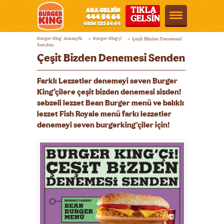
TIKLA
GELSİN
Burger
Burger King
Anasayfa
Burger King'çi
Çeşit Bizden Denemesi
®
>
>
King®
Senden
Çeşit Bizden Denemesi Senden
Türkiye
Farklı Lezzetler denemeyi seven Burger
King’çilere çeşit bizden denemesi sizden!
sebzeli lezzet Bean Burger menü ve balıklı
lezzet Fish Royale menü farkı lezzetler
denemeyi seven burgerking'çiler için!